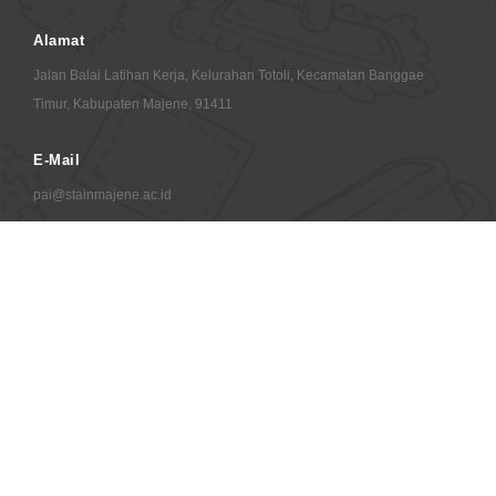
Alamat
Jalan Balai Latihan Kerja, Kelurahan Totoli, Kecamatan Banggae
Timur, Kabupaten Majene, 91411
E-Mail
pai@stainmajene.ac.id
© 2026 Copyrights TIPD STAIN Majene
your ip : 216.73.216.85