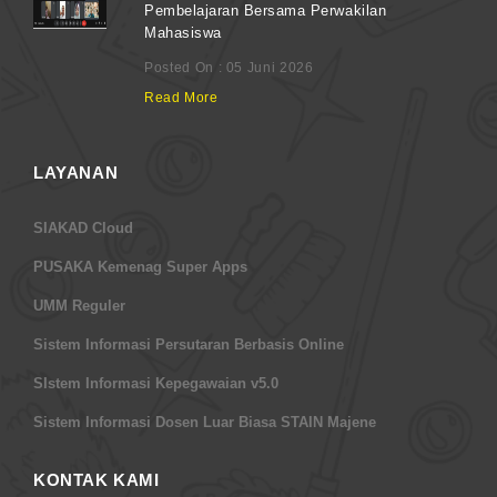
Pembelajaran Bersama Perwakilan
Mahasiswa
Posted On : 05 Juni 2026
Read More
LAYANAN
SIAKAD Cloud
PUSAKA Kemenag Super Apps
UMM Reguler
Sistem Informasi Persutaran Berbasis Online
SIstem Informasi Kepegawaian v5.0
Sistem Informasi Dosen Luar Biasa STAIN Majene
KONTAK KAMI