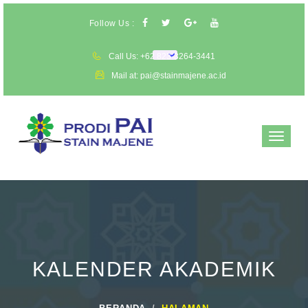
Follow Us :
Call Us: +62 823-3264-3441
Mail at: pai@stainmajene.ac.id
Toggle
navigat
KALENDER AKADEMIK